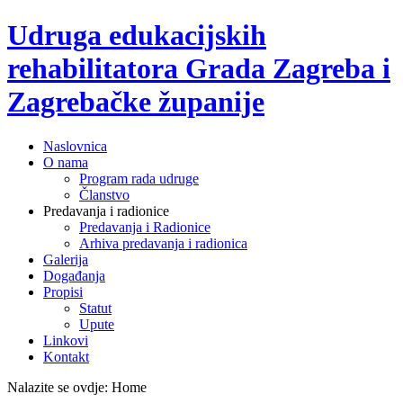
Udruga edukacijskih
rehabilitatora Grada Zagreba i
Zagrebačke županije
Naslovnica
O nama
Program rada udruge
Članstvo
Predavanja i radionice
Predavanja i Radionice
Arhiva predavanja i radionica
Galerija
Događanja
Propisi
Statut
Upute
Linkovi
Kontakt
Nalazite se ovdje:
Home